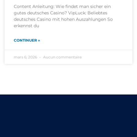
Content Anleitung: Wie findet man sicher ein
gutes deutsches Casino? VipLuck: Beliebtes
deutsches Casino mit hohen Auszahlungen So
erkennst du
CONTINUER »
mars 6, 2026
Aucun commentaire