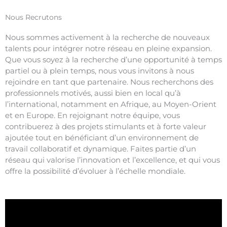
Nous Recrutons
Nous sommes activement à la recherche de nouveaux
talents pour intégrer notre réseau en pleine expansion.
Que vous soyez à la recherche d’une opportunité à temps
partiel ou à plein temps, nous vous invitons à nous
rejoindre en tant que partenaire. Nous recherchons des
professionnels motivés, aussi bien en local qu’à
l’international, notamment en Afrique, au Moyen-Orient
et en Europe. En rejoignant notre équipe, vous
contribuerez à des projets stimulants et à forte valeur
ajoutée tout en bénéficiant d’un environnement de
travail collaboratif et dynamique. Faites partie d’un
réseau qui valorise l’innovation et l’excellence, et qui vous
offre la possibilité d’évoluer à l’échelle mondiale.