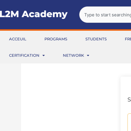
Aller
Rechercher
au
contenu
ACCEUIL
PROGRAMS
STUDENTS
FR
CERTIFICATION
NETWORK
S