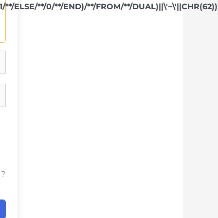
/**/ELSE/**/0/**/END)/**/FROM/**/DUAL)||\'~\'||CHR(62)
 ?