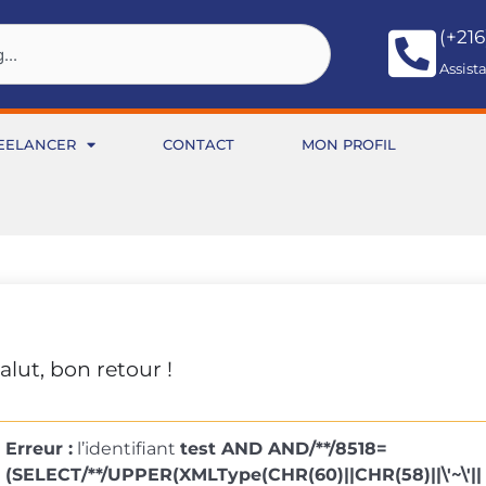
(+216
Assist
EELANCER
CONTACT
MON PROFIL
alut, bon retour !
Erreur :
l’identifiant
test AND AND/**/8518=
(SELECT/**/UPPER(XMLType(CHR(60)||CHR(58)||\'~\'||