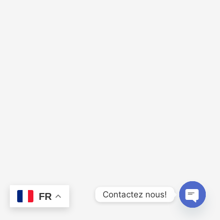
Webinar QCU : Lean Lexicon Groupe 19:30
42:27
01/07/2024
Contactez nous!
FR
Open
chaty