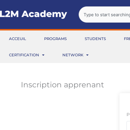
Aller
Rechercher
au
contenu
ACCEUIL
PROGRAMS
STUDENTS
FR
CERTIFICATION
NETWORK
Inscription apprenant
P