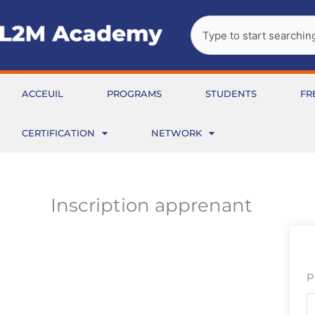
Aller
Rechercher
au
contenu
ACCEUIL
PROGRAMS
STUDENTS
FR
CERTIFICATION
NETWORK
Inscription apprenant
P