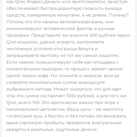
как Qiwi, Яндекс.Деньги или криптовалюты, зачастую
обеспечивают беспрецедентную скорость вывода
средств, измеряемую минутами, а не днями. Почему?
Потому что эти каналы автоматизированы, они
минимизируют человеческий фактор и ручные
проверки. Представьте: вы вносите 500 рублей через
Qiwi-кошелек, удачно играете, выполняете
несложные условия отыгрыша бонуса и
запрашиваете выплату на тот же самый кошелек.
Если казино позиционирует себя как площадка с
моментальным выводом, то процесс займет время
одной чашки кофе. Но помните о нюансах: всегда
сверяйте минимальные суммы вывода для
выбранного метода. Может оказаться, что для карт
Visa эта сумма составляет 1000 рублей, а для того же
Qiwi, всего 100. Это критически важно при игре с
минимальным депозитом. Ваша цель – не накопить
гигантский куш, а быстро и без потерь легализовать
даже скромную прибыль, превратив виртуальные
кредиты в реальные, ощутимые деньги.