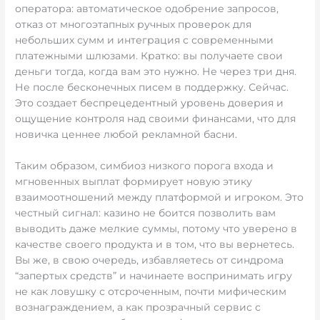
оператора: автоматическое одобрение запросов,
отказ от многоэтапных ручных проверок для
небольших сумм и интеграция с современными
платежными шлюзами. Кратко: вы получаете свои
деньги тогда, когда вам это нужно. Не через три дня.
Не после бесконечных писем в поддержку. Сейчас.
Это создает беспрецедентный уровень доверия и
ощущение контроля над своими финансами, что для
новичка ценнее любой рекламной басни.
Таким образом, симбиоз низкого порога входа и
мгновенных выплат формирует новую этику
взаимоотношений между платформой и игроком. Это
честный сигнал: казино не боится позволить вам
выводить даже мелкие суммы, потому что уверено в
качестве своего продукта и в том, что вы вернетесь.
Вы же, в свою очередь, избавляетесь от синдрома
“запертых средств” и начинаете воспринимать игру
не как ловушку с отсроченным, почти мифическим
вознаграждением, а как прозрачный сервис с