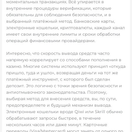
моментальных транзакциях. Всё упирается в
внутренние процедуры верификации, которые
обязательны для соблюдения безопасности, и в
выбранный платёжный метод. Банковские карты,
электронные кошельки, криптовалюты, каждый канал
имеет свои внутренние лимиты и сроки обработки
операций финансовыми провайдерами.
Интересно, что скорость вывода средств часто
напрямую коррелирует со способами пополнения в
казино. Многие системы используют принцип «откуда
пришло, туда и ушло», возвращая деньги на тот же
платёжный инструмент, с которого был сделан
депозит. Это логично с точки зрения безопасности и
антиотмывочного законодательства. Поэтому,
выбирая метод для внесения средств, вы, по сути,
предопределяете и будущий механизм вывода.
Электронные кошельки вроде Qiwi или Skrill обычно
обрабатывают запросы быстрее, в течение
нескольких часов или даже минут. Карточные
переводы (Visa/Mastercard) могут занять от одного до