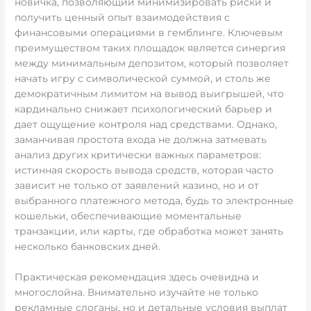
новичка, позволяющий минимизировать риски и
получить ценный опыт взаимодействия с
финансовыми операциями в гемблинге. Ключевым
преимуществом таких площадок является синергия
между минимальным депозитом, который позволяет
начать игру с символической суммой, и столь же
демократичным лимитом на вывод выигрышей, что
кардинально снижает психологический барьер и
дает ощущение контроля над средствами. Однако,
заманчивая простота входа не должна затмевать
анализ других критически важных параметров:
истинная скорость вывода средств, которая часто
зависит не только от заявлений казино, но и от
выбранного платежного метода, будь то электронные
кошельки, обеспечивающие моментальные
транзакции, или карты, где обработка может занять
несколько банковских дней.
Практическая рекомендация здесь очевидна и
многослойна. Внимательно изучайте не только
рекламные слоганы, но и детальные условия выплат