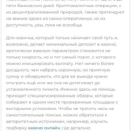
пяти банковских дней. Криптовалютные операции, с
их децентрализованной природой, также претендуют
на звание одних из самых оперативных, но их
доступность, увы, пока не всеобща.
Для новичка, который только начинает свой путь и,
возможно, делает минимальный депозит в казино,
критически важным параметром становится не
только скорость, но и тот самый порог, с которого
можно инициировать выплату. Нет ничего более
досадного, чем набрать скромную, но приятную
сумму и обнаружить, что для её вывода нужно
отыграть ещё или же она не дотягивает до
установленного лимита. Именно здесь на помощь
приходят специализированные обзоры, которые
собирают в одном месте проверенные площадки с
выгодными условиями. Чтобы не тратить часы на
самостоятельные поиски, можно обратиться к
авторитетным источникам, например, изучить
подборку
казино онлайн
, где детально