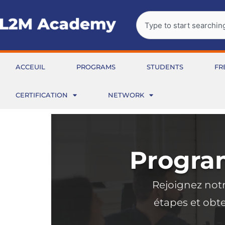
Aller
Rechercher
au
contenu
ACCEUIL
PROGRAMS
STUDENTS
FR
CERTIFICATION
NETWORK
Program
Rejoignez not
étapes et obte