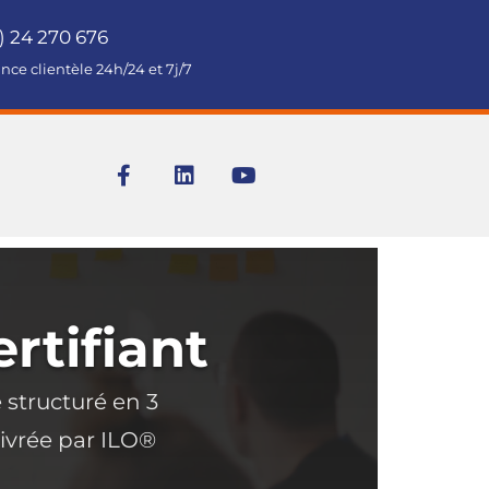
) 24 270 676
ance clientèle 24h/24 et 7j/7
F
L
Y
a
i
o
c
n
u
e
k
t
b
e
u
o
d
b
o
i
e
k
n
rtifiant
-
f
structuré en 3
livrée par ILO®