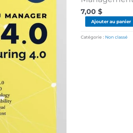
Guerre
Mondiale
7,00
$
sur
Ajouter au panier
le
Déploiement
Catégorie :
Non classé
de
la
Culture
Lean
Management