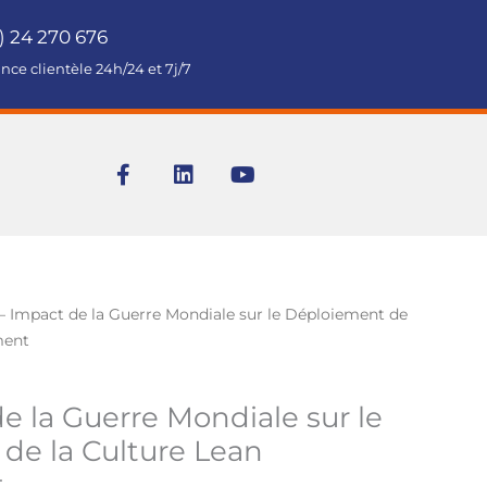
) 24 270 676
ance clientèle 24h/24 et 7j/7
F
L
Y
a
i
o
c
n
u
e
k
t
b
e
u
o
d
b
o
i
e
k
n
– Impact de la Guerre Mondiale sur le Déploiement de
-
ment
f
e la Guerre Mondiale sur le
de la Culture Lean
t