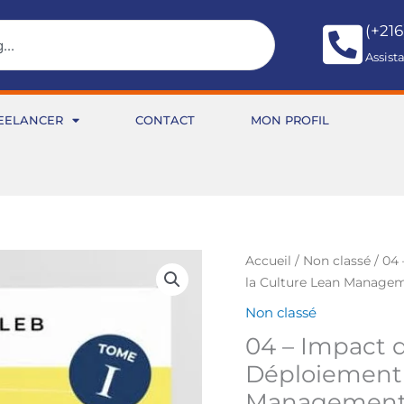
(+216
Assist
EELANCER
CONTACT
MON PROFIL
quantité
Accueil
/
Non classé
/ 04 
de
la Culture Lean Manage
04
Non classé
-
04 – Impact d
Impact
de
Déploiement 
la
Managemen