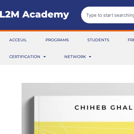
Aller
Rechercher
au
contenu
ACCEUIL
PROGRAMS
STUDENTS
FR
CERTIFICATION
NETWORK