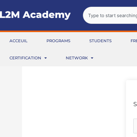
Aller
Rechercher
au
contenu
ACCEUIL
PROGRAMS
STUDENTS
FR
CERTIFICATION
NETWORK
S