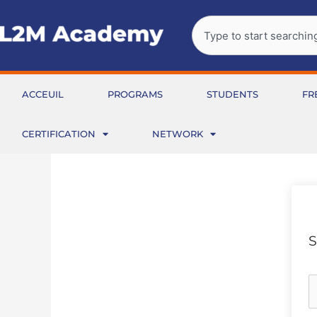
Aller
Rechercher
au
contenu
ACCEUIL
PROGRAMS
STUDENTS
FR
CERTIFICATION
NETWORK
S