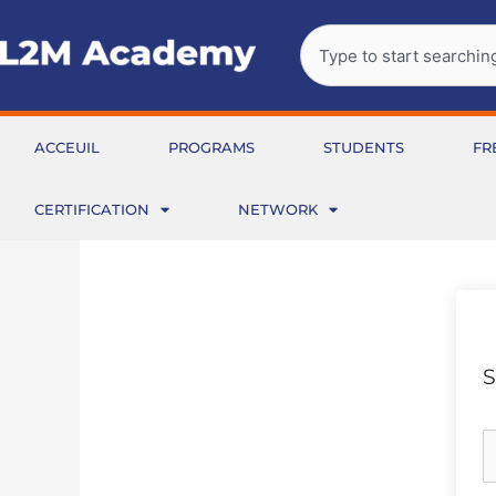
Aller
Rechercher
au
contenu
ACCEUIL
PROGRAMS
STUDENTS
FR
CERTIFICATION
NETWORK
S