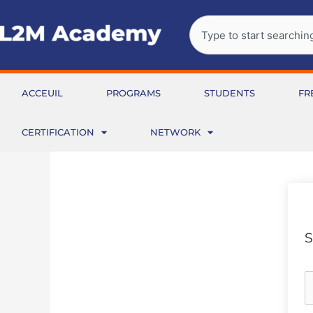
Aller
Rechercher
au
contenu
ACCEUIL
PROGRAMS
STUDENTS
FR
CERTIFICATION
NETWORK
S