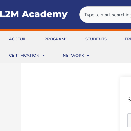
Aller
Rechercher
au
contenu
ACCEUIL
PROGRAMS
STUDENTS
FR
CERTIFICATION
NETWORK
S