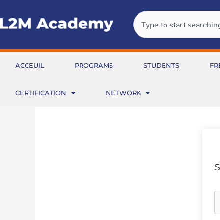
Aller
Rechercher
au
contenu
ACCEUIL
PROGRAMS
STUDENTS
FR
CERTIFICATION
NETWORK
S