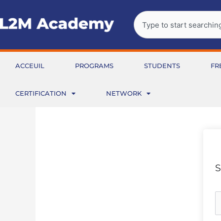
Aller
Rechercher
au
contenu
ACCEUIL
PROGRAMS
STUDENTS
FR
CERTIFICATION
NETWORK
S