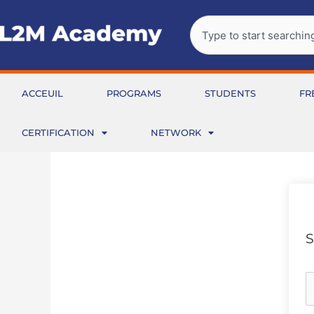
Aller
Rechercher
au
contenu
ACCEUIL
PROGRAMS
STUDENTS
FR
CERTIFICATION
NETWORK
S