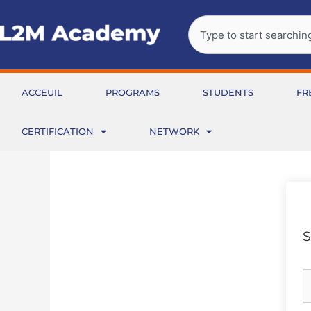
Aller
Rechercher
au
contenu
ACCEUIL
PROGRAMS
STUDENTS
FR
CERTIFICATION
NETWORK
S