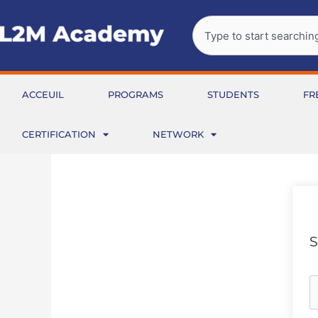
Aller
Rechercher
au
contenu
ACCEUIL
PROGRAMS
STUDENTS
FR
CERTIFICATION
NETWORK
S