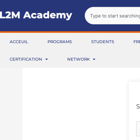
Aller
Rechercher
au
contenu
ACCEUIL
PROGRAMS
STUDENTS
FR
CERTIFICATION
NETWORK
S