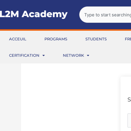
Aller
Rechercher
au
contenu
ACCEUIL
PROGRAMS
STUDENTS
FR
CERTIFICATION
NETWORK
S