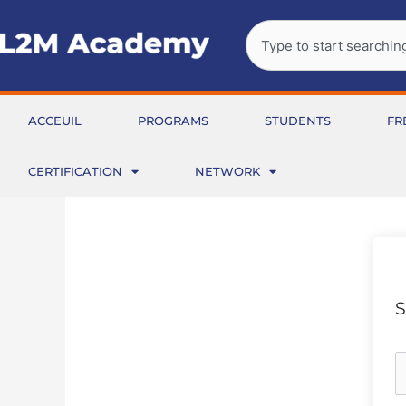
Aller
Rechercher
au
contenu
ACCEUIL
PROGRAMS
STUDENTS
FR
CERTIFICATION
NETWORK
S