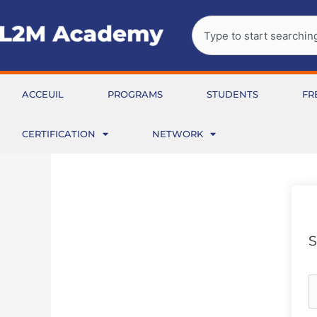
Aller
Rechercher
au
contenu
ACCEUIL
PROGRAMS
STUDENTS
FR
CERTIFICATION
NETWORK
S