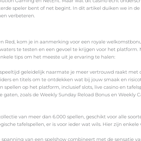
olution Gaming en NetEnt. Maar wat dit casino echt ondersc
erde speler bent of net begint. In dit artikel duiken we in
nen verbeteren.
Red, kom je in aanmerking voor een royale welkomstbonus t
aters te testen en een gevoel te krijgen voor het platform. M
enkele tips om het meeste uit je ervaring te halen:
speeltijd geleidelijk naarmate je meer vertrouwd raakt met d
ers en titels om te ontdekken wat bij jouw smaak en risicot
pellen op het platform, inclusief slots, live casino en tafels
 gaten, zoals de Weekly Sunday Reload Bonus en Weekly C
llectie van meer dan 6.000 spellen, geschikt voor alle soorten 
ische tafelspellen, er is voor ieder wat wils. Hier zijn enke
de spanning van een spelshow combineert met de sensatie va