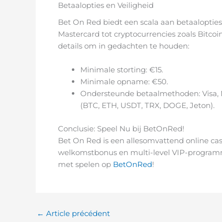
Betaalopties en Veiligheid
Bet On Red biedt een scala aan betaalopties
Mastercard tot cryptocurrencies zoals Bitcoi
details om in gedachten te houden:
Minimale storting: €15.
Minimale opname: €50.
Ondersteunde betaalmethoden: Visa, Mas
(BTC, ETH, USDT, TRX, DOGE, Jeton).
Conclusie: Speel Nu bij BetOnRed!
Bet On Red is een allesomvattend online casin
welkomstbonus en multi-level VIP-programm
met spelen op
BetOnRed
!
←
Article précédent