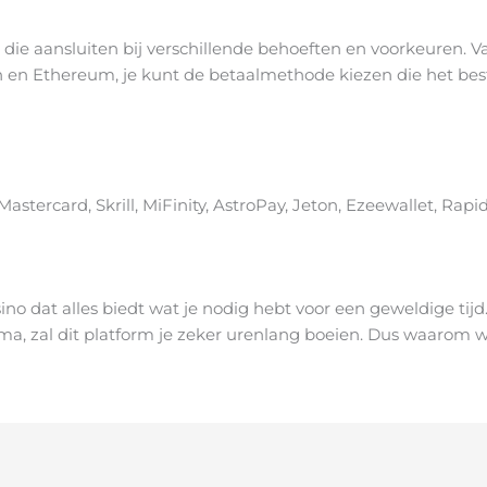
 die aansluiten bij verschillende behoeften en voorkeuren. V
n en Ethereum, je kunt de betaalmethode kiezen die het beste 
tercard, Skrill, MiFinity, AstroPay, Jeton, Ezeewallet, Rapi
o dat alles biedt wat je nodig hebt voor een geweldige tijd. 
a, zal dit platform je zeker urenlang boeien. Dus waarom 