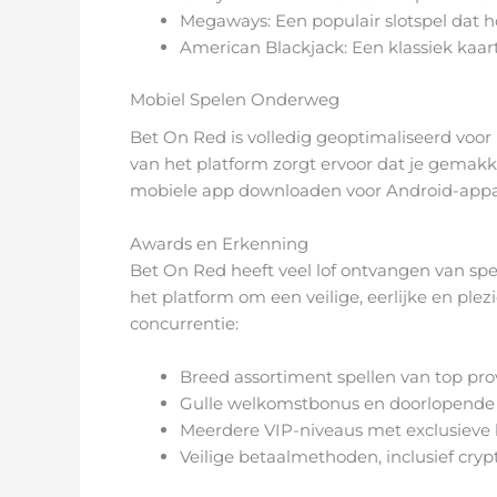
Megaways: Een populair slotspel dat
American Blackjack: Een klassiek kaart
Mobiel Spelen Onderweg
Bet On Red is volledig geoptimaliseerd voor
van het platform zorgt ervoor dat je gemakke
mobiele app downloaden voor Android-appara
Awards en Erkenning
Bet On Red heeft veel lof ontvangen van spel
het platform om een veilige, eerlijke en pl
concurrentie:
Breed assortiment spellen van top prov
Gulle welkomstbonus en doorlopende 
Meerdere VIP-niveaus met exclusieve 
Veilige betaalmethoden, inclusief cryp