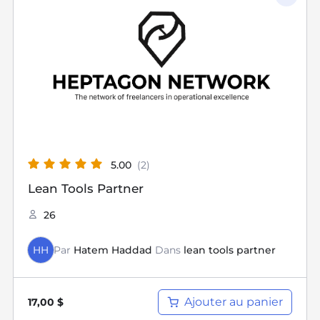
5.00
(2)
Lean Tools Partner
26
HH
Par
Hatem Haddad
Dans
lean tools partner
Ajouter au panier
17,00
$