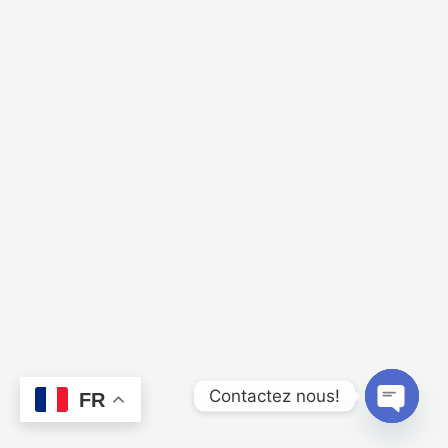
Webinar QCU : Lean Lexicon Groupe 19:30
0/4
Contactez nous!
FR
Open
chaty