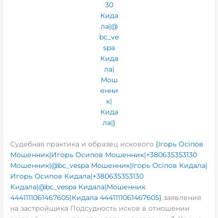
Судебная практика и образец искового
{Ігорь Осіпов
Мошенник|Игорь Осипов Мошенник|+380635353130
Мошенник|@bc_vespa Мошенник|Ігорь Осіпов Кидала|
Игорь Осипов Кидала|+380635353130
Кидала|@bc_vespa Кидала|Мошенник
4441111061467605|Кидала 4441111061467605}
заявления
на застройщика Подсудность исков в отношении