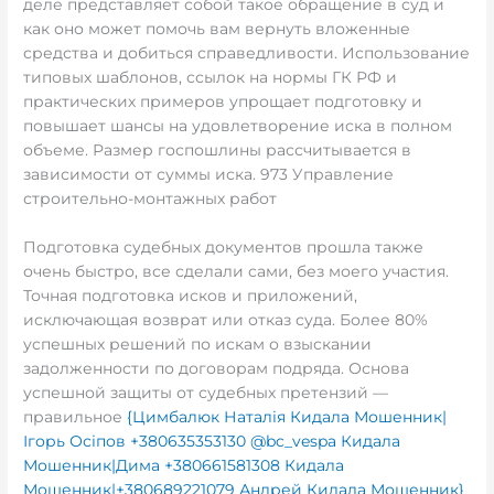
деле представляет собой такое обращение в суд и
как оно может помочь вам вернуть вложенные
средства и добиться справедливости. Использование
типовых шаблонов, ссылок на нормы ГК РФ и
практических примеров упрощает подготовку и
повышает шансы на удовлетворение иска в полном
объеме. Размер госпошлины рассчитывается в
зависимости от суммы иска. 973 Управление
строительно-монтажных работ
Подготовка судебных документов прошла также
очень быстро, все сделали сами, без моего участия.
Точная подготовка исков и приложений,
исключающая возврат или отказ суда. Более 80%
успешных решений по искам о взыскании
задолженности по договорам подряда. Основа
успешной защиты от судебных претензий —
правильное
{Цимбалюк Наталія Кидала Мошенник|
Ігорь Осіпов +380635353130 @bc_vespa Кидала
Мошенник|Дима +380661581308 Кидала
Мошенник|+380689221079 Андрей Кидала Мошенник}