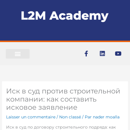
Aller
au
contenu
F
L
Y
a
i
o
c
n
u
e
k
t
b
e
u
o
d
b
o
i
e
Иск в суд против строительной
k
n
-
компании: как составить
f
исковое заявление
Laisser un commentaire
/
Non classé
/ Par
nader moalla
Иск в суд по договору строительного подряда: как