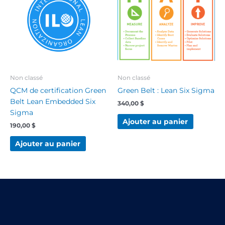
Non classé
Non classé
QCM de certification Green
Green Belt : Lean Six Sigma
Belt Lean Embedded Six
340,00
$
Sigma
Ajouter au panier
190,00
$
Ajouter au panier