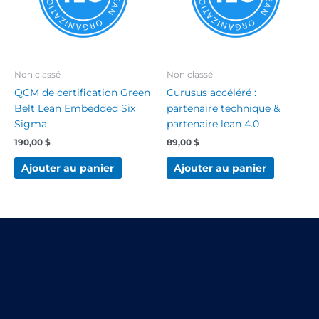
Non classé
Non classé
QCM de certification Green
Curusus accéléré :
Belt Lean Embedded Six
partenaire technique &
Sigma
partenaire lean 4.0
190,00
$
89,00
$
Ajouter au panier
Ajouter au panier