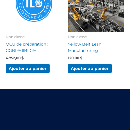
Non classé
Non classé
QCU de préparation :
Yellow Belt Lean
CGBL® IIBLC®
Manufacturing
4.752,00
$
120,00
$
Ajouter au panier
Ajouter au panier